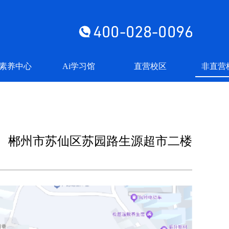
素养中心
Ai学习馆
直营校区
非直营
郴州市苏仙区苏园路生源超市二楼